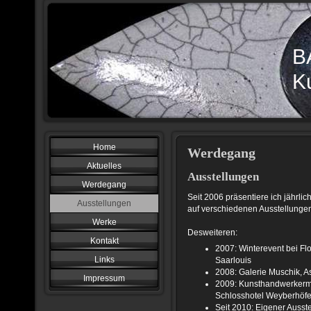
B
K
Home
Werdegang
Aktuelles
Ausstellungen
Werdegang
Seit 2006 präsentiere ich jährl
Ausstellungen
auf verschiedenen Ausstellungen
Werke
Desweiteren:
Kontakt
2007: Winterevent bei Flo
Links
Saarlouis
2008: Galerie Muschik, A
Impressum
2009: Kunsthandwerkermar
Schlosshotel Weyberhöfe,
Seit 2010: Eigener Auss