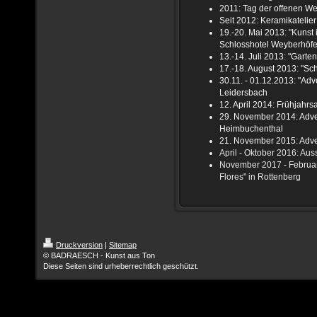
2011: Tag der offenen We
Seit 2012: Keramikatelie
19.-20. Mai 2013: "Kunst 
Schlosshotel Weyberhöfe,
13.-14. Juli 2013: "Garte
17.-18. August 2013: "S
30.11. - 01.12.2013: "Ad
Leidersbach
12. April 2014: Frühjahr
29. November 2014: Adven
Heimbuchenthal
21. November 2015: Adve
April - Oktober 2016: Aus
November 2017 - Februar
Flores" in Rottenberg
Druckversion
|
Sitemap
© BADRAESCH - Kunst aus Ton
Diese Seiten sind urheberrechtlich geschützt.